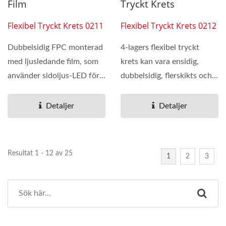
Film
Tryckt Krets
Flexibel Tryckt Krets 0211
Flexibel Tryckt Krets 0212
Dubbelsidig FPC monterad
4-lagers flexibel tryckt
med ljusledande film, som
krets kan vara ensidig,
använder sidoljus-LED för
dubbelsidig, flerskikts och
att göra stora...
med SMT
(ytmonteringsteknik)...
Detaljer
Detaljer
Resultat 1 - 12 av 25
1
2
3