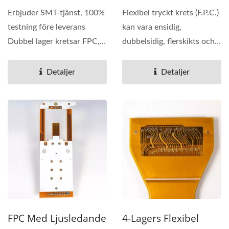
Erbjuder SMT-tjänst, 100%
Flexibel tryckt krets (F.P.C.)
testning före leverans
kan vara ensidig,
Dubbel lager kretsar FPC,
dubbelsidig, flerskikts och
guldplätering,...
med SMT
(ytmonteringsteknik)...
Detaljer
Detaljer
FPC Med Ljusledande
4-Lagers Flexibel