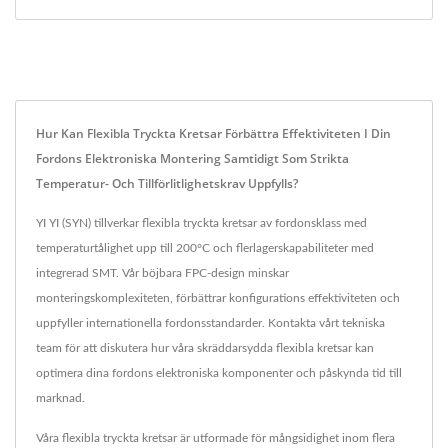
Hur Kan Flexibla Tryckta Kretsar Förbättra Effektiviteten I Din
Fordons Elektroniska Montering Samtidigt Som Strikta
Temperatur- Och Tillförlitlighetskrav Uppfylls?
YI YI (SYN) tillverkar flexibla tryckta kretsar av fordonsklass med
temperaturtålighet upp till 200°C och flerlagerskapabiliteter med
integrerad SMT. Vår böjbara FPC-design minskar
monteringskomplexiteten, förbättrar konfigurations effektiviteten och
uppfyller internationella fordonsstandarder. Kontakta vårt tekniska
team för att diskutera hur våra skräddarsydda flexibla kretsar kan
optimera dina fordons elektroniska komponenter och påskynda tid till
marknad.
Våra flexibla tryckta kretsar är utformade för mångsidighet inom flera