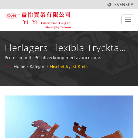
SVENSKA
Flerlagers Flexibla Tryckta
Kretslösningar
Professionell FPC-tillverkning med avancerade
anpassningsmöjligheter för olika elektroniska tillämpningar
Home
/
Kategori
/
Flexibel Tryckt Krets