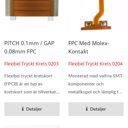
PITCH 0.1mm / GAP
FPC Med Molex-
0.08mm FPC
Kontakt
Flexibel Tryckt Krets 0203
Flexibel Tryckt Krets 0204
Flexibel tryckt kretskort
Monterad med valfria SMT-
(FPCB) är en typ av
komponenter och
kretskort som är tillverkat
metallkupol och lämplig för
av ett flexibelt...
vilken mobil enhet som
helst...
Detaljer
Detaljer