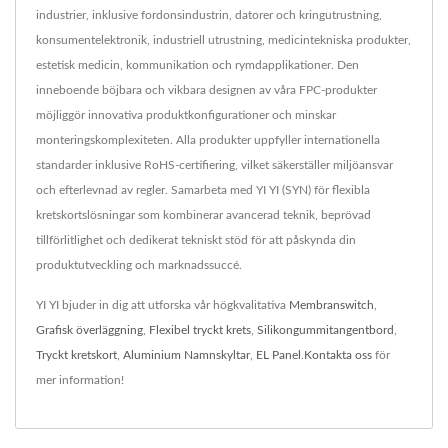
industrier, inklusive fordonsindustrin, datorer och kringutrustning,
konsumentelektronik, industriell utrustning, medicintekniska produkter,
estetisk medicin, kommunikation och rymdapplikationer. Den
inneboende böjbara och vikbara designen av våra FPC-produkter
möjliggör innovativa produktkonfigurationer och minskar
monteringskomplexiteten. Alla produkter uppfyller internationella
standarder inklusive RoHS-certifiering, vilket säkerställer miljöansvar
och efterlevnad av regler. Samarbeta med YI YI (SYN) för flexibla
kretskortslösningar som kombinerar avancerad teknik, beprövad
tillförlitlighet och dedikerat tekniskt stöd för att påskynda din
produktutveckling och marknadssuccé.
YI YI bjuder in dig att utforska vår högkvalitativa
Membranswitch
,
Grafisk överläggning
,
Flexibel tryckt krets
,
Silikongummitangentbord
,
Tryckt kretskort
,
Aluminium Namnskyltar
,
EL Panel
.
Kontakta oss
för
mer information!