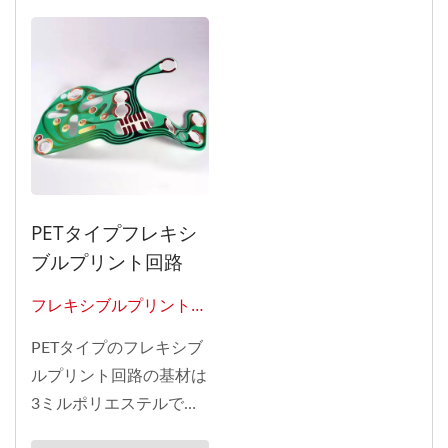
スペースに収まったり、
術）に対応しており、お
特定の形状に合わせて曲
客様の特定のニーズにお
げたり、ねじったり、折
応えします。 FPCは曲げ
りたたんだりすることが
たり折りたたんだりで
できます。FPCBは、ス
き、構成の効率を向上さ
マートフォン、タブレッ
せ、180...
ト、ウェアラブルデバイ
スなど、スペースが限ら
PETタイプフレキシ
れている電子機器でよく
ブルプリント回路
使用されます。 FPCBの
製造プロセスは、通常の
フレキシブルプリント回
PCBとは異なります。フ
路0221
PETタイプのフレキシブ
レキシブル回路は、プラ
ルプリント回路の基材は
スチックなどの柔軟性と
3ミルポリエステルで
伸縮性を持つ材料で製造
す。自動車用PET銅 FPC
されます。設計は、金属