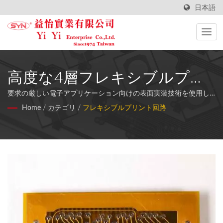
日本語
高度な4層フレキシブルプリ
ント回路ソリューション
要求の厳しい電子アプリケーション向けの表面実装技術を使用し
たカスタム多層FPC
Home
/
カテゴリ
/
フレキシブルプリント回路