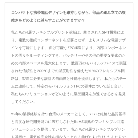
コンパクトな携帯電話デザインを維持しながら、部品の組み立ての複
雑さをどのように減らすことができますか？
私たちの4層フレキシブルプリント基板は、統合されたSMT機能によ
り、複数の接続コンポーネントを必要とせず、よりスリムな電話デザ
インを可能にします。 曲げ可能なFPC構造により、内部コンポーネン
トの周りをルーティングでき、バッテリーやその他の重要な要素のた
めの内部スペースを最大化します。 数百万のモバイルデバイスで実証
された信頼性と200°Cまでの温度耐性を備えたYI YIのフレキシブル回
路は、製造に必要な設計の自由度と性能を提供します。 私たちのチー
ムに連絡して、特定のモバイルフォンFPCの要件について話し合い、
私たちのソリューションがどのように製品開発を加速できるかを発見
してください。
52年の業界経験を持つ台湾のメーカーとして、YI YIは厳格な品質基準
と高度な研究開発能力に裏打ちされたRoHS準拠のフレキシブル回路
ソリューションを提供しています。 私たちの4層フレキシブルプリン
ト基板は、電気的完全性を損なうことなく曲げたり折りたたんだりで