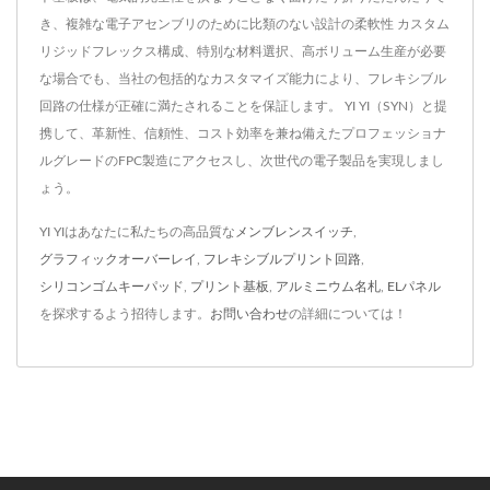
き、複雑な電子アセンブリのために比類のない設計の柔軟性 カスタム
リジッドフレックス構成、特別な材料選択、高ボリューム生産が必要
な場合でも、当社の包括的なカスタマイズ能力により、フレキシブル
回路の仕様が正確に満たされることを保証します。 YI YI（SYN）と提
携して、革新性、信頼性、コスト効率を兼ね備えたプロフェッショナ
ルグレードのFPC製造にアクセスし、次世代の電子製品を実現しまし
ょう。
YI YIはあなたに私たちの高品質な
メンブレンスイッチ
,
グラフィックオーバーレイ
,
フレキシブルプリント回路
,
シリコンゴムキーパッド
,
プリント基板
,
アルミニウム名札
,
ELパネル
を探求するよう招待します。
お問い合わせ
の詳細については！