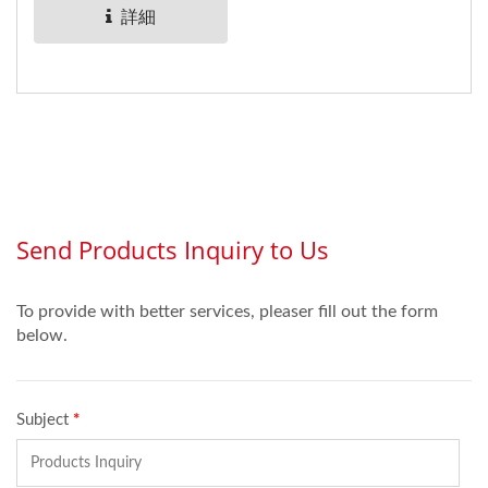
は曲げたり折りたたんだ
被覆の箔エッチングシス
詳細
りでき、構成の効率を向
テムを使用して形成され
上させ、長期間使用する
ます。
ことができます。