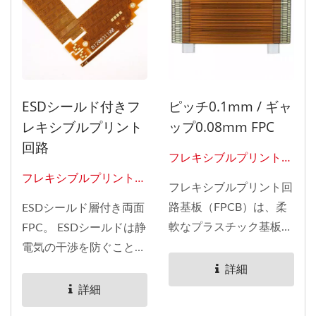
ESDシールド付きフ
ピッチ0.1mm / ギャ
レキシブルプリント
ップ0.08mm FPC
回路
フレキシブルプリント回
路0203
フレキシブルプリント回
フレキシブルプリント回
路0216
路基板（FPCB）は、柔
ESDシールド層付き両面
軟なプラスチック基板、
FPC。 ESDシールドは静
銅箔、接着ラミネートで
電気の干渉を防ぐことが
作られた回路基板の一種
できます。 当社のFPC製
詳細
です。柔軟性を持つよう
品は、片面、両面、多
詳細
に設計されており、狭い
層、SMT（表面実装技