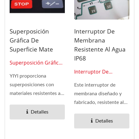
Superposición
Interruptor De
Gráfica De
Membrana
Superficie Mate
Resistente Al Agua
IP68
Superposición Gráfica
01
Interruptor De
YIYI proporciona
Membrana 0102
superposiciones con
Este interruptor de
materiales resistentes a
membrana diseñado y
rayones, UV y abrasión,
fabricado, resistente al
así...
agua IP68, se ha
Detalles
instalado...
Detalles