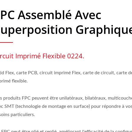
FPC Assemblé Avec
uperposition Graphiqu
rcuit Imprimé Flexible 0224.
id Flex, carte PCB, circuit imprimé Flex, carte de circuit, carte d
rimé flexible.
s produits FPC peuvent être unilatéraux, bilatéraux, multicouche
ec SMT (technologie de montage en surface) pour répondre à vo
oins particuliers.
FPC peut être plié et replié, améliorant l'efficacité de la configu