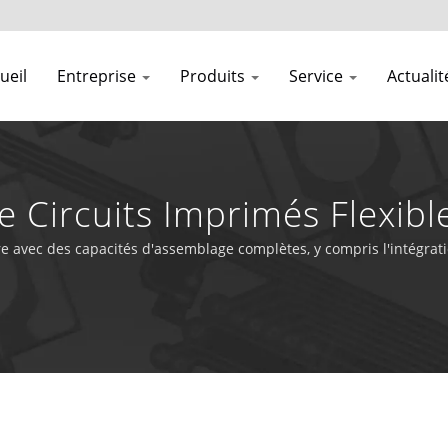
ueil
Entreprise
Produits
Service
Actuali
 Circuits Imprimés Flexibl
es
ure avec des capacités d'assemblage complètes, y compris l'intégra
érospatiales et industrielles.