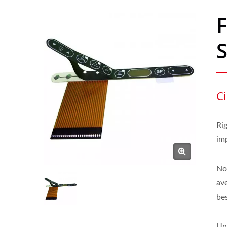
S
Ci
Rig
imp
No
av
bes
Un 