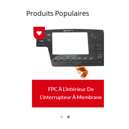
Produits Populaires
ane À
FPC À L'intérieur De
Int
ents
L'interrupteur À Membrane
Aff