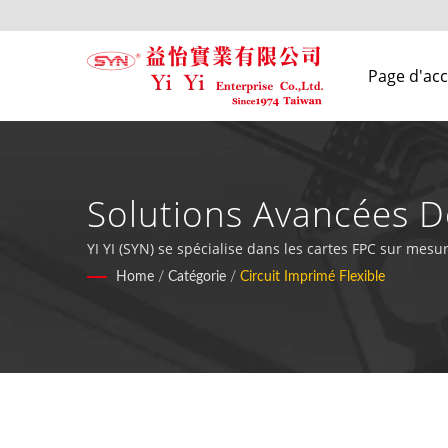
Page d'acc
Solutions Avancées De
Applications Exigeant
YI YI (SYN) se spécialise dans les cartes FPC sur mes
montage en surface pour des applications médicales, a
Home
/
Catégorie
/
Circuit Imprimé Flexible