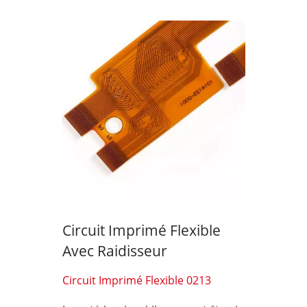
Interrupteur À Membrane À
Circuit Imprimé Flexible
Affichage À Sept Segments
L'i
Avec Raidisseur
Circuit Imprimé Flexible 0213