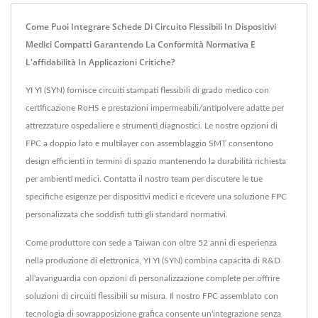
Come Puoi Integrare Schede Di Circuito Flessibili In Dispositivi
Medici Compatti Garantendo La Conformità Normativa E
L'affidabilità In Applicazioni Critiche?
YI YI (SYN) fornisce circuiti stampati flessibili di grado medico con
certificazione RoHS e prestazioni impermeabili/antipolvere adatte per
attrezzature ospedaliere e strumenti diagnostici. Le nostre opzioni di
FPC a doppio lato e multilayer con assemblaggio SMT consentono
design efficienti in termini di spazio mantenendo la durabilità richiesta
per ambienti medici. Contatta il nostro team per discutere le tue
specifiche esigenze per dispositivi medici e ricevere una soluzione FPC
personalizzata che soddisfi tutti gli standard normativi.
Come produttore con sede a Taiwan con oltre 52 anni di esperienza
nella produzione di elettronica, YI YI (SYN) combina capacità di R&D
all'avanguardia con opzioni di personalizzazione complete per offrire
soluzioni di circuiti flessibili su misura. Il nostro FPC assemblato con
tecnologia di sovrapposizione grafica consente un'integrazione senza