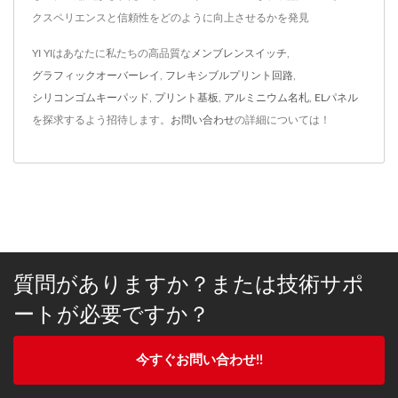
クスペリエンスと信頼性をどのように向上させるかを発見
YI YIはあなたに私たちの高品質な
メンブレンスイッチ
,
グラフィックオーバーレイ
,
フレキシブルプリント回路
,
シリコンゴムキーパッド
,
プリント基板
,
アルミニウム名札
,
ELパネル
を探求するよう招待します。
お問い合わせ
の詳細については！
質問がありますか？または技術サポ
ートが必要ですか？
今すぐお問い合わせ!!