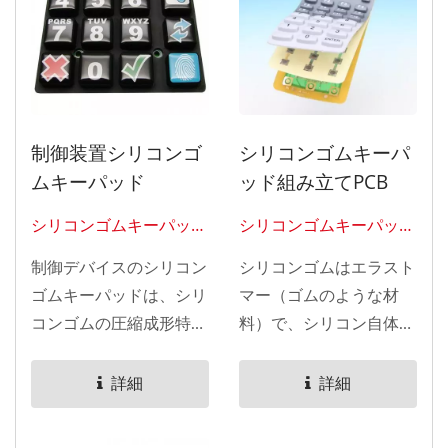
制御装置シリコンゴ
シリコンゴムキーパ
ムキーパッド
ッド組み立てPCB
シリコンゴムキーパッド
シリコンゴムキーパッド
0302
0301
制御デバイスのシリコン
シリコンゴムはエラスト
ゴムキーパッドは、シリ
マー（ゴムのような材
コンゴムの圧縮成形特性
料）で、シリコン自体が
を利用して、スイッチセ
ポリマーであり、シリコ
ンターの周りに角度のあ
ンと炭素、水素、酸素を
詳細
詳細
るウェビングを作成しま
含んでいます。...
す。...