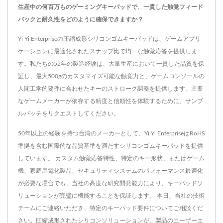
生産中の何百万ものゲーミングキーパッドで、一貫した触覚フィード
バックと耐久性をどのように確保できますか？
Yi Yi Enterpriseの圧縮成形シリコンゴムキーパッドは、ゲームアプリ
ケーションに最適化されたスナップ比で均一な触覚応答を提供しま
す。私たちの52年の製造経験は、大量生産において一貫した品質を保
証し、最大500gのカスタマイズ可能な触覚力と、ゲームコンソールの
人間工学的要件に合わせたキーのストローク調整を提供します。主要
なゲームメーカーが依存する精度と信頼性を体験するために、サンプ
ルバッチをリクエストしてください。
50年以上の経験を持つ台湾のメーカーとして、Yi Yi EnterpriseはRoHS
準拠を含む国際的な品質基準を満たすシリコンゴムキーパッドを提供
しています。 カスタム触覚応答特性、特定のキー形状、またはゲーム
機、家庭用電化製品、セキュリティシステムのパフォーマンス最適化
が必要な場合でも、当社の高度な研究開発能力により、キーパッドソ
リューションが完璧に機能することを保証します。 本日、当社の技術
チームにご連絡いただき、特定のキーパッド要件についてご相談くだ
さい。圧縮成形されたシリコンソリューションが、製品のユーザーエ