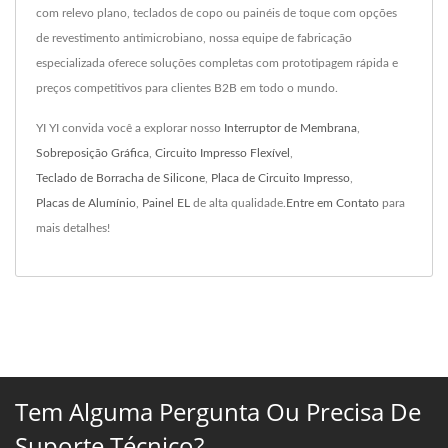
com relevo plano, teclados de copo ou painéis de toque com opções
de revestimento antimicrobiano, nossa equipe de fabricação
especializada oferece soluções completas com prototipagem rápida e
preços competitivos para clientes B2B em todo o mundo.
YI YI convida você a explorar nosso
Interruptor de Membrana
,
Sobreposição Gráfica
,
Circuito Impresso Flexível
,
Teclado de Borracha de Silicone
,
Placa de Circuito Impresso
,
Placas de Alumínio
,
Painel EL
de alta qualidade.
Entre em Contato
para
mais detalhes!
Tem Alguma Pergunta Ou Precisa De
Suporte Técnico?