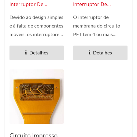
Interruptor De
Interruptor De
Membrana 0107
Membrana 0103
Devido ao design simples
O interruptor de
e à falta de componentes
membrana do circuito
móveis, os interruptores
PET tem 4 ou mais
de membrana são...
camadas. A camada
superior deste teclado...
Detalhes
Detalhes
Circuito Impresso