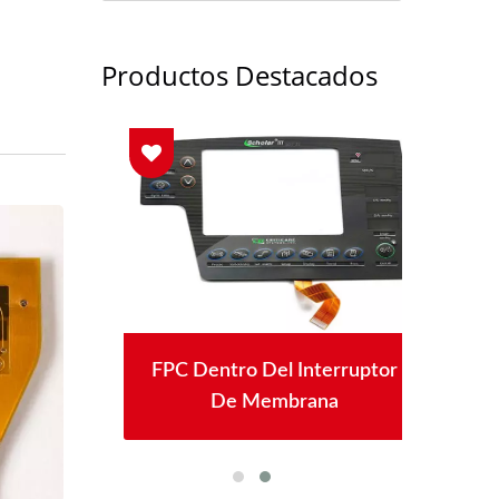
Productos Destacados
na De
FPC Dentro Del Interruptor
Inte
De Membrana