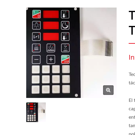
T
I
Te
tác
El
cap
ent
ta
po