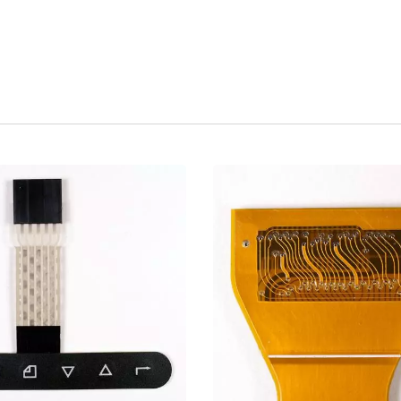
Dentro Del Interruptor
Interruptor De Membra
De Membrana
Siete Segmentos