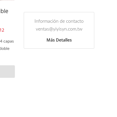
ible
Información de contacto
ventas@yiyisyn.com.tw
212
Más Detalles
 4 capas
 doble