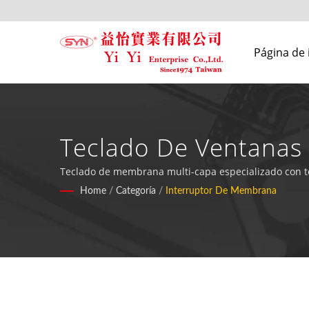
Página de 
Teclado De Ventanas 
Interruptores De Me
Teclado de membrana multi-capa especializado con tecn
piel, juegos y aplicaciones militares con 52 años de e
Home
/
Categoría
/
Interruptor De Membrana