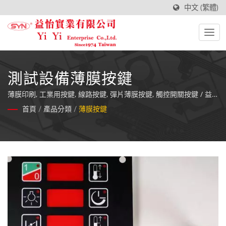
中文 (繁體)
測試設備薄膜按鍵
薄膜印刷, 工業用按鍵, 線路按鍵, 彈片薄膜按鍵, 觸控開關按鍵 / 益
怡的薄膜按鍵所使用材料及零件在生產的每一步驟裡都經過精密的
首頁
/
產品分類
/
薄膜按鍵
測試，且所有完成品在出貨前都經過百分百的品質檢定。