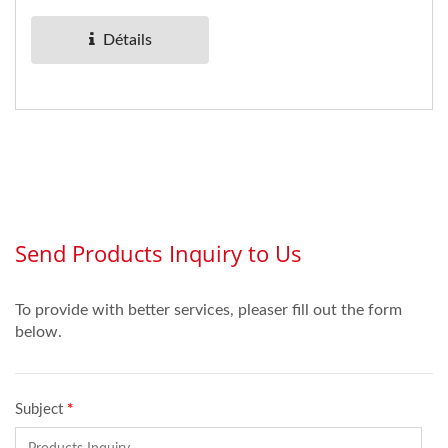
membrane et des dômes
en métal....
Détails