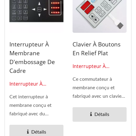
Interrupteur À
Clavier À Boutons
Membrane
En Relief Plat
D'embossage De
Interrupteur À
Cadre
Membrane 0101
Ce commutateur à
Interrupteur À
membrane conçu et
Membrane 0113
fabriqué avec un clavier
Cet interrupteur à
à boutons en relief plat a
membrane conçu et
été...
fabriqué avec du
Détails
matériau OL est en
polyester anti-rayures...
Détails