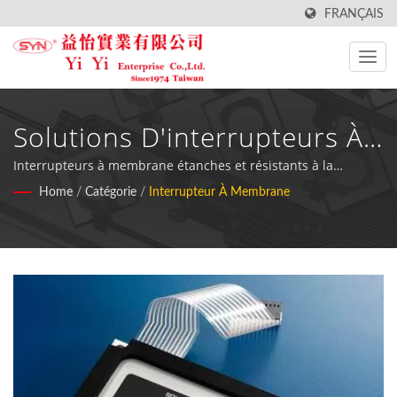
FRANÇAIS
Solutions D'interrupteurs À
Membrane En Aluminium De
Interrupteurs à membrane étanches et résistants à la
poussière certifiés ISO 9001 avec support en aluminium,
Home
/
Catégorie
/
Interrupteur À Membrane
Qualité Supérieure Pour
conçus pour des tests exigeants et des équipements
industriels dans les secteurs de la transformation
Applications Industrielles
alimentaire, médical et du fitness.