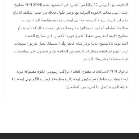
الدقيقة. مع أكثر من 52 عامًا من الخبرة في التصنيع، تقدم YI YI (SYN) مفاتيح
غشاء تلبي معايير الجودة الدولية مع توفير حلول فعالة من حيث التكلفة للإنتاج
بكميات كبيرة. سواء كنت بحاجة إلى لوحات مفاتيح مقاومة للماء لبيئات
معالجة الطعام، أو لوحات مفاتيح مقاومة للخدش لمعدات اللياقة البدنية، أو
مفاتيح دقيقة لمقاييس ضغط الدم وأجهزة الاختبار، فإن مفاتيح الغشاء
المدعومة بالألمنيوم لدينا توفر متانة فائقة وأداءً متسقًا. اتصل بفريق المبيعات
لدينا اليوم لمناقشة متطلبات التخصيص الخاصة بك والحصول على مواصفات
فنية مفصلة لمشروعك القادم.
تدعوك YI YI لاستكشاف
مفتاح الغشاء
,
تراكب رسومي
,
دائرة مطبوعة مرنة
,
لوحة مفاتيح مطاطية سيليكون
,
لوحة دائرة مطبوعة
,
لوحات الألمنيوم
,
لوحة EL
عالية الجودة.
اتصل بنا
لمزيد من التفاصيل!