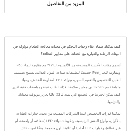
المزيد من التفاصيل
كيف يمكنك ضمان بقاء وحدات التحكم في معدات معالجة الطعام موثوقة في
البيئات الرطبة والغبارية مع الحفاظ على معايير النظافة؟
تُصمم مفاتيح الأغشية المصنوعة من الألمنيوم لـ YI YI مع مقاومة للماء IP65
ومقاومة للغبار IP66 خصيصًا لتطبيقات صناعة المواد الغذائية. يسمح تصميمنا
القابل للتخصيص بالتعقيم السهل، ونوافذ PET المقاومة للخدش، ومواد
متوافقة مع RoHS تلبي معايير سلامة الغذاء. اطلب عينة ومواصفات فنية لترى
كيف يمكن لخبرتنا في التصنيع التي تمتد لـ 52 عامًا تعزيز موثوقية معداتك
والتزامها.
تمكننا قدرات التخصيص لدينا الشركات المصنعة من تحديد خيارات الطباعة
بالألوان، وأنواع النقش الرئيسية، وتكوينات نوافذ LED (شفافة، أو واضحة، أو
غير فعالة)، وخيارات LED أحادية أو ثنائية اللون مصممة وفقًا لمواصفاتك