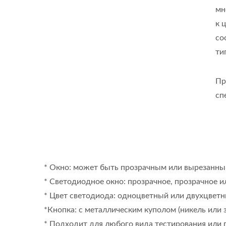
мн
к 
со
ти
Пр
сп
* Окно: может быть прозрачным или вырезанны
* Светодиодное окно: прозрачное, прозрачное 
* Цвет светодиода: одноцветный или двухцвет
*Кнопка: с металлическим куполом (никель или 
* Подходит для любого вида тестирования или 