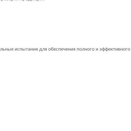
льные испытания для обеспечения полного и эффективного
 Внутри Мембранного
Мембранный
Переключателя
Переключатель 
Семисегментны
Дисплеем