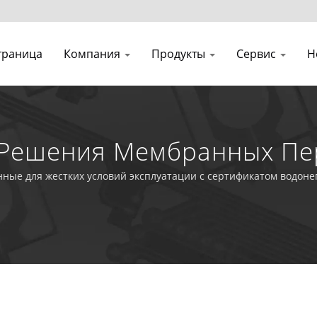
траница
Компания
Продукты
Сервис
Н
Решения Мембранных Пе
тью IP68
ые для жестких условий эксплуатации с сертификатом водоне
лючая испытательное оборудование, лазерные устройства и 