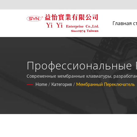
Главная с
Профессиональные 
Водонепроницаемос
Современные мембранные клавиатуры, разработанн
настраиваемые для промышленных приложений, вк
Home
/
Категория
/
Мембранный Переключатель