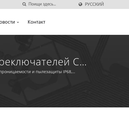
РУССКИЙ
овости
Контакт
реключателей С
проницаемости и пылезащиты IP68,
управление в пищевой промышленности.