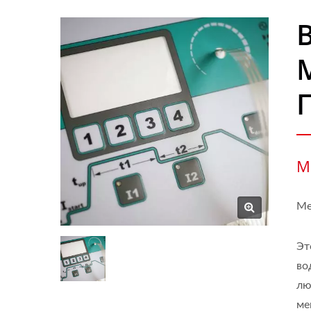
М
Ме
Эт
во
лю
ме