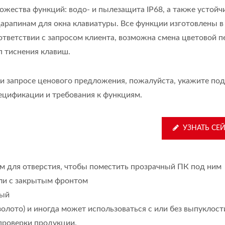
ожества функций: водо- и пылезащита IP68, а также устойч
царапинам для окна клавиатуры. Все функции изготовлены в
ответствии с запросом клиента, возможна смена цветовой п
п тиснения клавиш.
и запросе ценового предложения, пожалуйста, укажите по
ецификации и требования к функциям.
УЗНАТЬ СЕ
м для отверстия, чтобы поместить прозрачный ПК под ним
или с закрытым фронтом
ный
золото) и иногда может использоваться с или без выпуклост
проверки продукции.