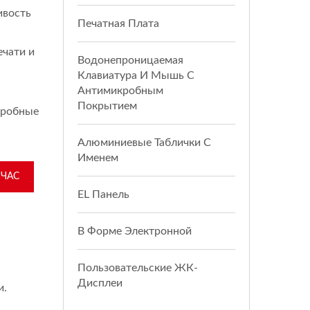
ивость
Печатная Плата
ечати и
Водонепроницаемая
Клавиатура И Мышь С
Антимикробным
Покрытием
дробные
Алюминиевые Таблички С
Именем
ЙЧАС
EL Панель
В Форме Электронной
Пользовательские ЖК-
Дисплеи
и.