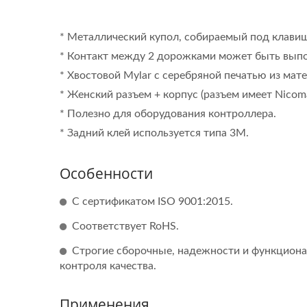
* Металлический купол, собираемый под клави
* Контакт между 2 дорожками может быть вып
* Хвостовой Mylar с серебряной печатью из мат
* Женский разъем + корпус (разъем имеет Nicomat
* Полезно для оборудования контроллера.
* Задний клей используется типа 3M.
Особенности
С сертификатом ISO 9001:2015.
Соответствует RoHS.
Мембранный
FPC
Строгие сборочные, надежности и функциона
Переключатель С
контроля качества.
Семисегментным
Дисплеем
Применения