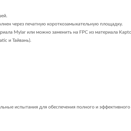
шей.
олнен через печатную короткозамыкательную площадку.
ериала Mylar или можно заменить на FPC из материала Kapto
ic и Тайвань).
 Внутри Мембранного
Мембранный
льные испытания для обеспечения полного и эффективного
Переключателя
Переключатель 
Семисегментны
Дисплеем