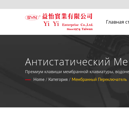
Главная с
Антистатический Ме
Клавиатур Промышл
Премиум клавиши мембранной клавиатуры, водонеп
производстве электронных компонентов.
Home
/
Категория
/
Мембранный Переключатель