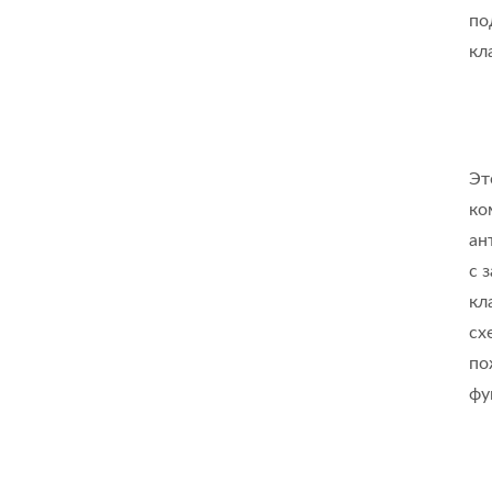
по
кл
Эт
ко
ан
с 
кл
сх
по
фу