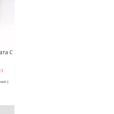
ата С
11
ная с