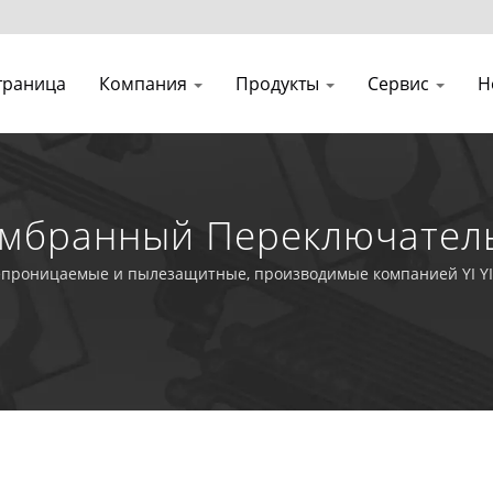
траница
Компания
Продукты
Сервис
Н
мбранный Переключатель
енного Класса
роницаемые и пылезащитные, производимые компанией YI YI (