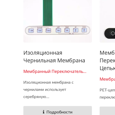
Изоляционная
Мемб
Чернильная Мембрана
Перек
Цепь
Мембранный Переключатель
0105
Мембра
Изоляционная мембрана с
0103
чернилами использует
PET-це
серебряную...
переклю
Подробности