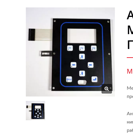
М
Ме
пр
Ан
ни
ра