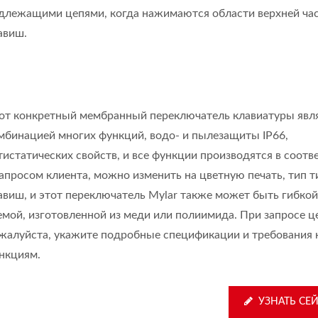
длежащими цепями, когда нажимаются области верхней ча
авиш.
от конкретный мембранный переключатель клавиатуры явл
мбинацией многих функций, водо- и пылезащиты IP66,
тистатических свойств, и все функции производятся в соотв
запросом клиента, можно изменить на цветную печать, тип 
авиш, и этот переключатель Mylar также может быть гибко
емой, изготовленной из меди или полиимида. При запросе ц
жалуйста, укажите подробные спецификации и требования 
нкциям.
УЗНАТЬ СЕ