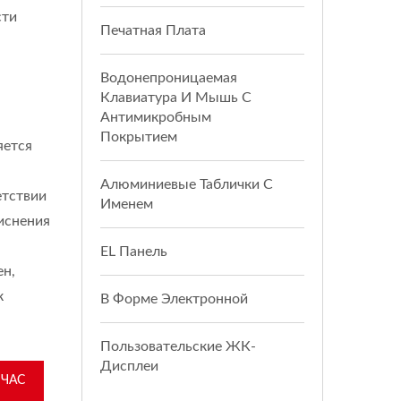
сти
Печатная Плата
Водонепроницаемая
Клавиатура И Мышь С
Антимикробным
Покрытием
яется
Алюминиевые Таблички С
етствии
Именем
тиснения
й
EL Панель
ен,
к
В Форме Электронной
Пользовательские ЖК-
Дисплеи
ЙЧАС