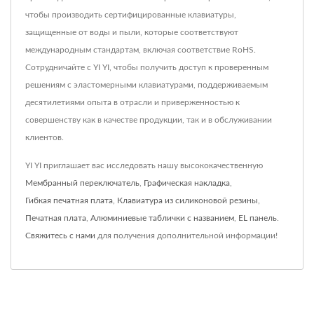
чтобы производить сертифицированные клавиатуры,
защищенные от воды и пыли, которые соответствуют
международным стандартам, включая соответствие RoHS.
Сотрудничайте с YI YI, чтобы получить доступ к проверенным
решениям с эластомерными клавиатурами, поддерживаемым
десятилетиями опыта в отрасли и приверженностью к
совершенству как в качестве продукции, так и в обслуживании
клиентов.
YI YI приглашает вас исследовать нашу высококачественную
Мембранный переключатель
,
Графическая накладка
,
Гибкая печатная плата
,
Клавиатура из силиконовой резины
,
Печатная плата
,
Алюминиевые таблички с названием
,
EL панель
.
Свяжитесь с нами
для получения дополнительной информации!