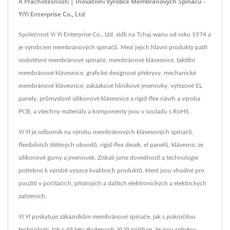
A Prachotěsnosti | Inovativní Výrobce Membránových Spínačů -
YiYi Enterprise Co., Ltd
Společnost Yi Yi Enterprise Co., Ltd. sídlí na Tchaj-wanu od roku 1974 a
je výrobcem membránových spínačů. Mezi jejich hlavní produkty patří
vodotěsné membránové spínače, membránové klávesnice, taktilní
membránové klávesnice, grafické designové překryvy, mechanické
membránové klávesnice, zakázkové hliníkové jmenovky, výřezové EL
panely, průmyslové silikonové klávesnice a rigid-flex návrh a výroba
PCB, a všechny materiály a komponenty jsou v souladu s RoHS.
YI YI je odborník na výrobu membránových klávesových spínačů,
flexibilních tištěných obvodů, rigid-flex desek, el panelů, klávesnic ze
silikonové gumy a jmenovek. Získali jsme dovednosti a technologie
potřebné k výrobě vysoce kvalitních produktů, které jsou vhodné pro
použití v počítačích, přístrojích a dalších elektronických a elektrických
zařízeních.
YI YI poskytuje zákazníkům membránové spínače, jak s pokročilou
technologií, tak s 49 lety zkušeností, YI YI zajišťuje, že jsou splněny