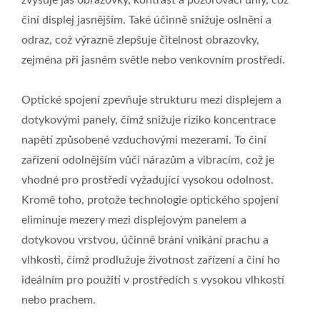
zvyšuje jas obrazovky, kontrast a pozorovací úhly, což
činí displej jasnějším. Také účinně snižuje oslnění a
odraz, což výrazně zlepšuje čitelnost obrazovky,
zejména při jasném světle nebo venkovním prostředí.
Optické spojení zpevňuje strukturu mezi displejem a
dotykovými panely, čímž snižuje riziko koncentrace
napětí způsobené vzduchovými mezerami. To činí
zařízení odolnějším vůči nárazům a vibracím, což je
vhodné pro prostředí vyžadující vysokou odolnost.
Kromě toho, protože technologie optického spojení
eliminuje mezery mezi displejovým panelem a
dotykovou vrstvou, účinně brání vnikání prachu a
vlhkosti, čímž prodlužuje životnost zařízení a činí ho
ideálním pro použití v prostředích s vysokou vlhkostí
nebo prachem.