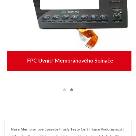
FPC Uvnitř Membránového Spínače
Naše Membránové Spínače Prošly Testy Certifikace Vodotěsnosti