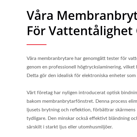
Våra Membranbryta
För Vattentålighe
Våra membranbrytare har genomgått tester för vatten
genom en professionell högtryckslaminering, vilket
Detta gör den idealisk för elektroniska enheter som 
Vårt företag har nyligen introducerat optisk bindning
bakom membranbrytarfönstret. Denna process elimin
ljusets brytning och reflektion, förbättrar skärmens 
tydligare. Den minskar också effektivt bländning och
Sju Segment Display
FPC
särskilt i starkt ljus eller utomhusmiljöer.
Membranbrytare