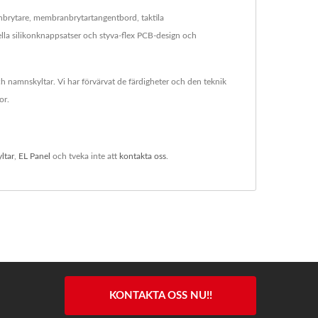
anbrytare, membranbrytartangentbord, taktila
la silikonknappsatser och styva-flex PCB-design och
ch namnskyltar. Vi har förvärvat de färdigheter och den teknik
or.
ltar
,
EL Panel
och tveka inte att
kontakta oss
.
KONTAKTA OSS NU!!