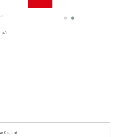
ör
n på
e Co., Ltd