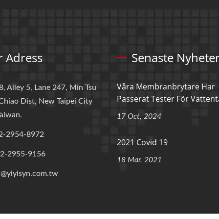
r Adress
Senaste Nyhete
Våra Membranbrytare Har
8, Alley 5, Lane 247, Min Tsu
Passerat Tester För Vattentå
Chiao Dist, New Taipei City
aiwan.
17 Oct, 2024
2-2954-8972
2021 Covid 19
-2-2955-9156
18 Mar, 2021
s@yiyisyn.com.tw