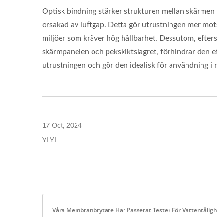
Optisk bindning stärker strukturen mellan skärmen 
orsakad av luftgap. Detta gör utrustningen mer mots
miljöer som kräver hög hållbarhet. Dessutom, efter
skärmpanelen och pekskiktslagret, förhindrar den eff
utrustningen och gör den idealisk för användning i 
17 Oct, 2024
YI YI
Våra Membranbrytare Har Passerat Tester För Vattentålighe