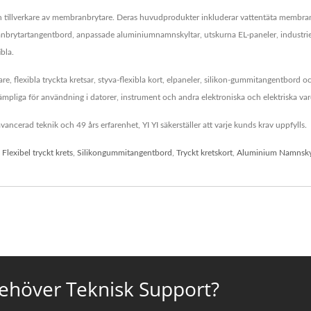
t en tillverkare av membranbrytare. Deras huvudprodukter inkluderar vattentäta membr
brytartangentbord, anpassade aluminiumnamnskyltar, utskurna EL-paneler, industriel
bla.
, flexibla tryckta kretsar, styva-flexibla kort, elpaneler, silikon-gummitangentbord o
ämpliga för användning i datorer, instrument och andra elektroniska och elektriska var
ncerad teknik och 49 års erfarenhet, YI YI säkerställer att varje kunds krav uppfylls.
,
Flexibel tryckt krets
,
Silikongummitangentbord
,
Tryckt kretskort
,
Aluminium Namnsky
Behöver Teknisk Support?