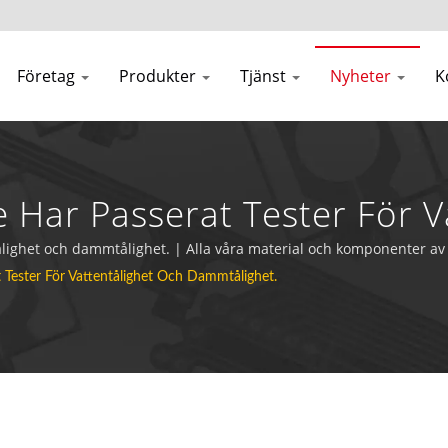
Företag
Produkter
Tjänst
Nyheter
K
Har Passerat Tester För V
ativ Tillverkare Av Membra
ålighet och dammtålighet. | Alla våra material och komponenter 
Tester För Vattentålighet Och Dammtålighet.