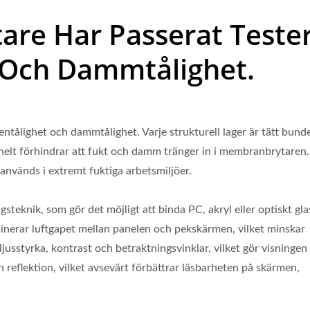
re Har Passerat Teste
t Och Dammtålighet.
tålighet och dammtålighet. Varje strukturell lager är tätt bund
 helt förhindrar att fukt och damm tränger in i membranbrytaren.
används i extremt fuktiga arbetsmiljöer.
steknik, som gör det möjligt att binda PC, akryl eller optiskt gla
erar luftgapet mellan panelen och pekskärmen, vilket minskar
ljusstyrka, kontrast och betraktningsvinklar, vilket gör visningen
 reflektion, vilket avsevärt förbättrar läsbarheten på skärmen,
 Inuti Membranbrytare
Sju Segment Displ
Membranbrytare