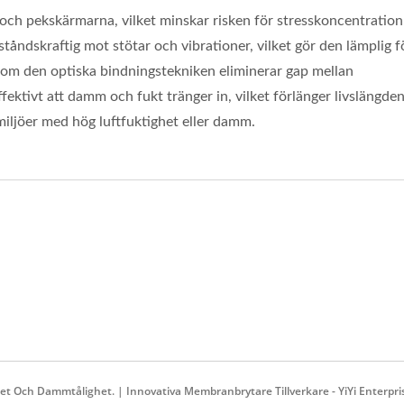
och pekskärmarna, vilket minskar risken för stresskoncentration
tåndskraftig mot stötar och vibrationer, vilket gör den lämplig f
som den optiska bindningstekniken eliminerar gap mellan
ektivt att damm och fukt tränger in, vilket förlänger livslängde
miljöer med hög luftfuktighet eller damm.
t Och Dammtålighet. | Innovativa Membranbrytare Tillverkare - YiYi Enterpris