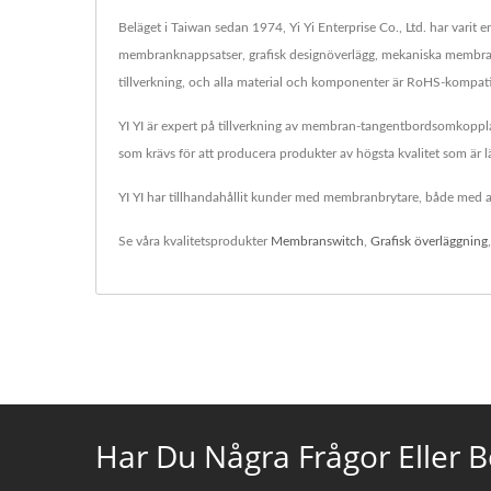
Beläget i Taiwan sedan 1974, Yi Yi Enterprise Co., Ltd. har vari
membranknappsatser, grafisk designöverlägg, mekaniska membran
tillverkning, och alla material och komponenter är RoHS-kompati
YI YI är expert på tillverkning av membran-tangentbordsomkopplare
som krävs för att producera produkter av högsta kvalitet som är l
YI YI har tillhandahållit kunder med membranbrytare, både med ava
Se våra kvalitetsprodukter
Membranswitch
,
Grafisk överläggning
Har Du Några Frågor Eller 