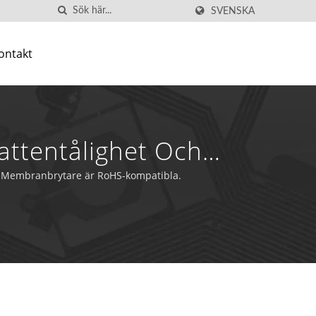
SVENSKA
ontakt
attentålighet Och
nbrytare - YiYi
av Membranbrytare är RoHS-kompatibla.