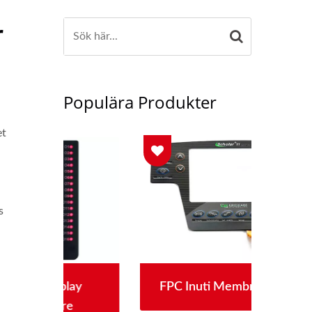
r
Populära Produkter
et
s
ay
FPC Inuti Membranbrytare