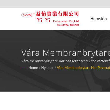
Hemsida
Våra Membranbrytare 
Dammtålighet. | Innov
Våra membranbrytare har passerat tester för vattent
Home
/
Nyheter
/
Våra Membranbrytare Har Passerat 
Enterprise Co., Ltd