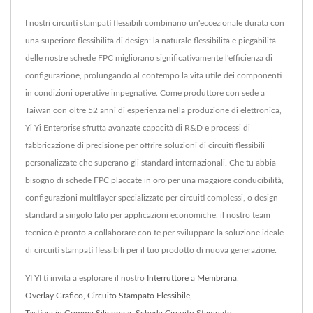
I nostri circuiti stampati flessibili combinano un'eccezionale durata con
una superiore flessibilità di design: la naturale flessibilità e piegabilità
delle nostre schede FPC migliorano significativamente l'efficienza di
configurazione, prolungando al contempo la vita utile dei componenti
in condizioni operative impegnative. Come produttore con sede a
Taiwan con oltre 52 anni di esperienza nella produzione di elettronica,
Yi Yi Enterprise sfrutta avanzate capacità di R&D e processi di
fabbricazione di precisione per offrire soluzioni di circuiti flessibili
personalizzate che superano gli standard internazionali. Che tu abbia
bisogno di schede FPC placcate in oro per una maggiore conducibilità,
configurazioni multilayer specializzate per circuiti complessi, o design
standard a singolo lato per applicazioni economiche, il nostro team
tecnico è pronto a collaborare con te per sviluppare la soluzione ideale
di circuiti stampati flessibili per il tuo prodotto di nuova generazione.
YI YI ti invita a esplorare il nostro
Interruttore a Membrana
,
Overlay Grafico
,
Circuito Stampato Flessibile
,
Tastiera in Gomma Siliconica
,
Scheda Circuito Stampato
,