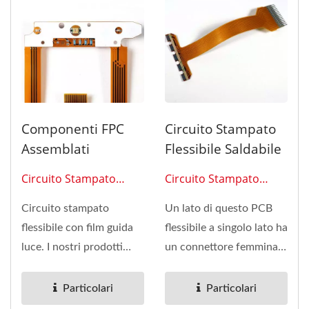
Componenti FPC
Circuito Stampato
Assemblati
Flessibile Saldabile
Circuito Stampato
Circuito Stampato
Flessibile 0215
Flessibile 0202
Circuito stampato
Un lato di questo PCB
flessibile con film guida
flessibile a singolo lato ha
luce. I nostri prodotti
un connettore femmina
FPC possono essere
da 2,54 mm, il che
unilaterali,...
potrebbe...
Particolari
Particolari