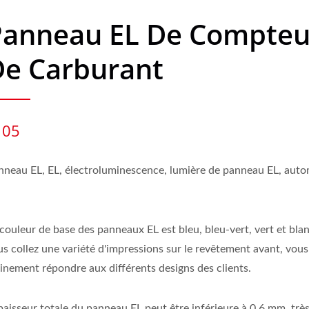
Panneau EL De Compteu
De Carburant
 05
nneau EL, EL, électroluminescence, lumière de panneau EL, auto
couleur de base des panneaux EL est bleu, bleu-vert, vert et blan
us collez une variété d'impressions sur le revêtement avant, vou
einement répondre aux différents designs des clients.
paisseur totale du panneau EL peut être inférieure à 0,6 mm, trè