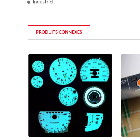
Industriel
PRODUITS CONNEXES
Interrupteur À Membrane À
Affichage À Sept Segments
L'i