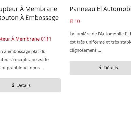
rupteur À Membrane
Panneau El Automobi
Bouton À Embossage
El 10
La lumière de l'Automobile El 
pteur À Membrane 0111
est très uniforme et très stabl
clignotement....
n à embossage plat du
teur à membrane est le
ent graphique, nous
Détails
..
Détails