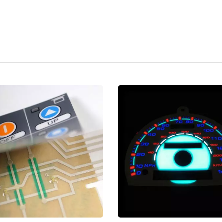
FPC À L'intérieur De
Interrupteur À Membr
nterrupteur À Membrane
Affichage À Sept Segm