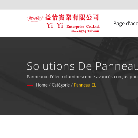
Page d'acc
Solutions De Panneau
Industrielles
Panneaux d'électroluminescence avancés conçus pour 
luminosité supérieure et une épaisseur minimale.
Home
/
Catégorie
/
Panneau EL