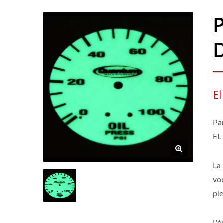
El
Pa
EL
La 
vo
pl
L'é