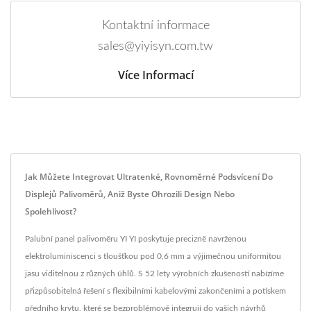
Kontaktní informace
sales@yiyisyn.com.tw
Více Informací
Jak Můžete Integrovat Ultratenké, Rovnoměrné Podsvícení Do
Displejů Palivoměrů, Aniž Byste Ohrozili Design Nebo
Spolehlivost?
Palubní panel palivoměru YI YI poskytuje precizně navrženou
elektroluminiscenci s tloušťkou pod 0,6 mm a výjimečnou uniformitou
jasu viditelnou z různých úhlů. S 52 lety výrobních zkušeností nabízíme
přizpůsobitelná řešení s flexibilními kabelovými zakončeními a potiskem
předního krytu, které se bezproblémově integrují do vašich návrhů