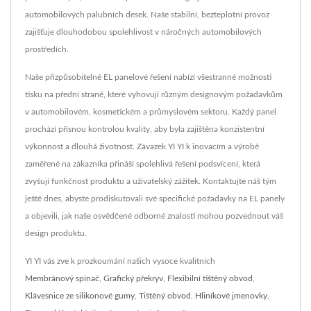
automobilových palubních desek. Naše stabilní, bezteplotní provoz
zajišťuje dlouhodobou spolehlivost v náročných automobilových
prostředích.
Naše přizpůsobitelné EL panelové řešení nabízí všestranné možnosti
tisku na přední straně, které vyhovují různým designovým požadavkům
v automobilovém, kosmetickém a průmyslovém sektoru. Každý panel
prochází přísnou kontrolou kvality, aby byla zajištěna konzistentní
výkonnost a dlouhá životnost. Závazek YI YI k inovacím a výrobě
zaměřené na zákazníka přináší spolehlivá řešení podsvícení, která
zvyšují funkčnost produktu a uživatelský zážitek. Kontaktujte náš tým
ještě dnes, abyste prodiskutovali své specifické požadavky na EL panely
a objevili, jak naše osvědčené odborné znalosti mohou pozvednout váš
design produktu.
YI YI vás zve k prozkoumání našich vysoce kvalitních
Membránový spínač
,
Grafický překryv
,
Flexibilní tištěný obvod
,
Klávesnice ze silikonové gumy
,
Tištěný obvod
,
Hliníkové jmenovky
,