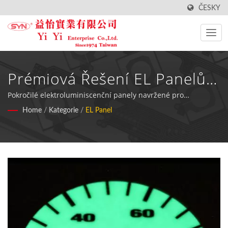
ČESKY
Prémiová Řešení EL Panelů
Pro Automobilové A
Pokročilé elektroluminiscenční panely navržené pro
palivoměry, kosmetické zařízení a průmyslové displeje s
Home
/
Kategorie
/
EL Panel
Průmyslové Aplikace
vynikající uniformitou jasu a minimální tloušťkou.