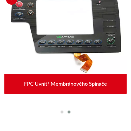
FPC Uvnitř Membránového Spínače