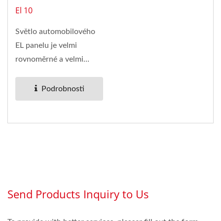
El 10
Světlo automobilového
EL panelu je velmi
rovnoměrné a velmi
stabilní, nebliká. Lze jej
také...
Podrobnosti