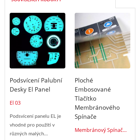
SOUVISEJÍCÍ PRODUKTY
Podsvícení Palubní
Ploché
Desky El Panel
Embosované
Tlačítko
El 03
Membránového
Spínače
Podsvícení panelu EL je
vhodné pro použití v
Membránový Spínač
různých malých
0111