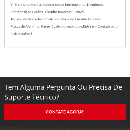
YI YI convida você a explorar nosso
Interruptor de Membrana
,
Sobreposição Gráfica
,
Circuito Impresso Flexível
,
Teclado de Borracha de Silicone
,
Placa de Circuito Impresso
,
Placas de Alumínio
,
Painel EL
de alta qualidade.
Entre em Contato
para
mais detalhes!
Tem Alguma Pergunta Ou Precisa De
Suporte Técnico?
CONTATE AGORA!!