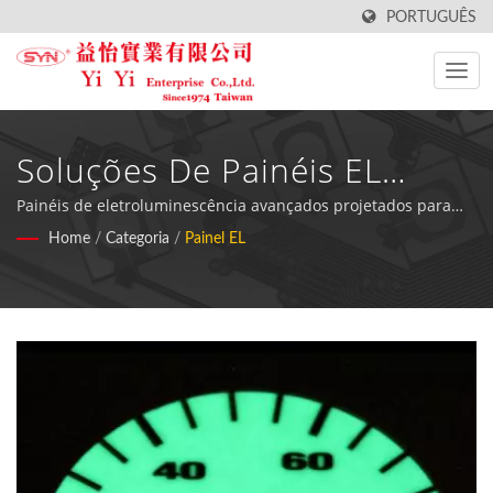
PORTUGUÊS
Soluções De Painéis EL
Premium Para Aplicações
Painéis de eletroluminescência avançados projetados para
medidores de combustível, equipamentos de beleza e
Home
/
Categoria
/
Painel EL
Automotivas E Industriais
displays industriais com uniformidade de brilho superior e
espessura mínima.