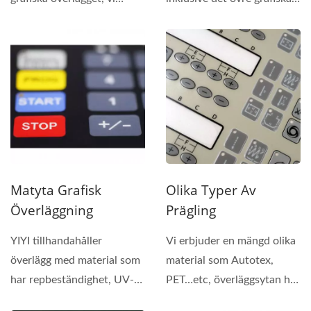
använder silkscreen-
överdraget,...
tryckteknik...
Matyta Grafisk
Olika Typer Av
Överläggning
Prägling
YIYI tillhandahåller
Vi erbjuder en mängd olika
överlägg med material som
material som Autotex,
har repbeständighet, UV-
PET…etc, överläggsytan har
skydd och slitstyrka...
matt och glansig...