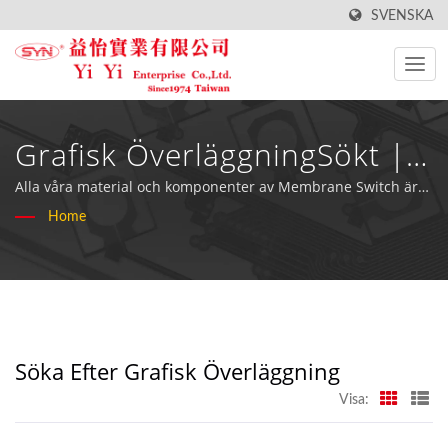
SVENSKA
Grafisk ÖverläggningSökt |
Toppkvalitets Vattentäta
Alla våra material och komponenter av Membrane Switch är
under RoHS-kompatibla.
Home
Tangentbordstillverkare -
YiYi Enterprise Co., Ltd
Söka Efter Grafisk Överläggning
Visa: