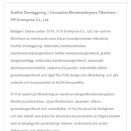
Grafisk Överläggning | Innovativa Membranbrytare Tillverkare -
YiYi Enterprise Co., Ltd
Beläget i Taiwan sedan 1974, Yi Yi Enterprise Co., Ltd. har varit en
tillverkare av membranbrytare.Deras huvudprodukter inkluderar,
Grafisk överläggning, vattentäta membranbrytare,
membranbrytartangentbord, taktila membrantangentbord, grafisk
designöverlägg, mekaniska membrantangentbord, anpassade
aluminiumnamnskyltar, utskurna EL-paneler, industriella silikon
gummitangentbord och rigid-flex PCB-design och tillverkning, och alla
material och komponenter är RoHS-kompatibla.
YI YI är expert på tillverkning av membran-tangentbordsomkopplare,
flexibla tryckta kretsar, styva-flexibla kort, elpaneler, silikon-
gummitangentbord och namnskyltar. Vi har förvärvat de färdigheter
och den teknik som krävs för att producera produkter av högsta kvalitet
som är lämpliga för användning i datorer, instrument och andra
elektroniska och elektriska varor.