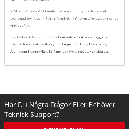
YI YI har tillhandahållit kunder med membranbrytare, både med
avancerad teknik och 49 års erfarenhet, YI YI säkerställer att varje kunds
krav uppfylls.
Se våra kvalitetsprodukter
Membranswitch
,
Grafisk överläggning
,
Flexibel tryckt krets
,
Silikongummitangentbord
,
Tryckt kretskort
,
Aluminium Namnskyltar
,
EL Panel
och tveka inte att
kontakta oss
.
Har Du Några Frågor Eller Behöver
Teknisk Support?