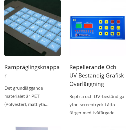
Rampräglingsknappa
Repellerande Och
R
UV-Beständig Grafisk
Överläggning
Det grundläggande
materialet är PET
Repfria och UV-beständiga
(Polyester), matt yta
ytor, screentryck i åtta
behandling, två färger
färger med tvåfärgade
silkscreen-tryck,...
fönster och klar...