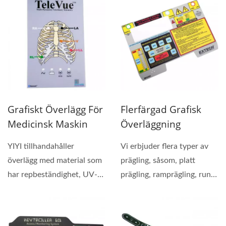
Grafiskt Överlägg För
Flerfärgad Grafisk
Medicinsk Maskin
Överläggning
YIYI tillhandahåller
Vi erbjuder flera typer av
överlägg med material som
prägling, såsom, platt
har repbeständighet, UV-
prägling, ramprägling, rund
skydd och slitstyrka...
prägling....