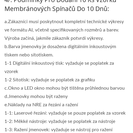
Membránových Spínačů Do 10 Dnů:
a.Zákazníci musí poskytnout kompletní technické výkresy
ve formátu AI, včetně specifikovaných rozměrů a barev.
Výroba začíná, jakmile zákazník potvrdí výkresy.
b.Barva jmenovky je dosažena digitálním inkoustovým
tiskem nebo sítotiskem.
1-1 Digitální inkoustový tisk: vyžaduje se poplatek za
vzorek
1-2 Sítotisk: vyžaduje se poplatek za grafiku
c.Okno a LED okno mohou být tištěna průhlednou barvou
d.Jmenovky mohou být raženy
e.Náklady na NRE za řezání a ražení
1-1: Laserové řezání: vyžaduje se pouze poplatek za vzorek
1-2: Měkké nástroje: vyžaduje se poplatek za nástroje
1-3: Ražení jmenovek: vyžaduje se nástroj pro ražení