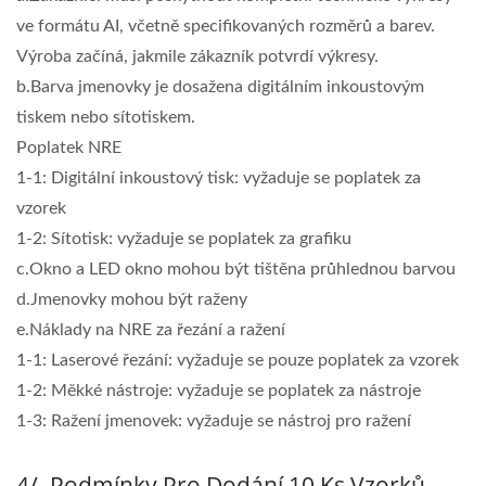
ve formátu AI, včetně specifikovaných rozměrů a barev.
Výroba začíná, jakmile zákazník potvrdí výkresy.
b.Barva jmenovky je dosažena digitálním inkoustovým
tiskem nebo sítotiskem.
Poplatek NRE
1-1: Digitální inkoustový tisk: vyžaduje se poplatek za
vzorek
1-2: Sítotisk: vyžaduje se poplatek za grafiku
c.Okno a LED okno mohou být tištěna průhlednou barvou
d.Jmenovky mohou být raženy
e.Náklady na NRE za řezání a ražení
1-1: Laserové řezání: vyžaduje se pouze poplatek za vzorek
1-2: Měkké nástroje: vyžaduje se poplatek za nástroje
1-3: Ražení jmenovek: vyžaduje se nástroj pro ražení
4/. Podmínky Pro Dodání 10 Ks Vzorků