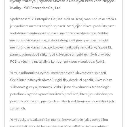
Rychlý Prototyp | Výrobce Klávesnic Odolných Proti Vodě Nejvyšší
Kvality - YiYi Enterprise Co., Ltd
Společnost Yi Yi Enterprise Co., Ltd. sídlí na Tchaj-wanu od roku 1974 a
je výrobcem membránových spínačů. Mezi jejich hlavní produkty patří
vodotěsné membránové spínače, membránové klávesnice, taktilní
membránové klávesnice, grafické designové překryvy, mechanické
membránové klávesnice, zakázkové hliníkové jmenovky, výřezové EL
panely, průmyslové silikonové klávesnice a rigid-flex návrh a výroba
PCB, a všechny materiály a komponenty jsou v souladu s RoHS.
YI YI je odborník na výrobu membránových klávesových spínačů,
flexibilních tištěných obvodů, rigid-flex desek, el panelů, klávesnic ze
silikonové gumy a jmenovek. Získali jsme dovednosti a technologie
potřebné k výrobě vysoce kvalitních produktů, které jsou vhodné pro
použití v počítačích, přístrojích a dalších elektronických a elektrických
zařízeních.
YI YI poskytuje zákazníkům membránové spínače, jak s pokročilou
technologií, tak s 49 lety zkušeností, YI YI zajišťuje, že jsou splněny