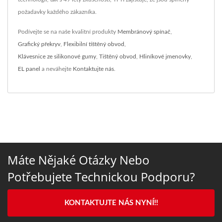
požadavky každého zákazníka.
Podívejte se na naše kvalitní produkty
Membránový spínač
,
Grafický překryv
,
Flexibilní tištěný obvod
,
Klávesnice ze silikonové gumy
,
Tištěný obvod
,
Hliníkové jmenovky
,
EL panel
a neváhejte
Kontaktujte nás
.
Máte Nějaké Otázky Nebo
Potřebujete Technickou Podporu?
KONTAKTUJTE NÁS NYNÍ!!