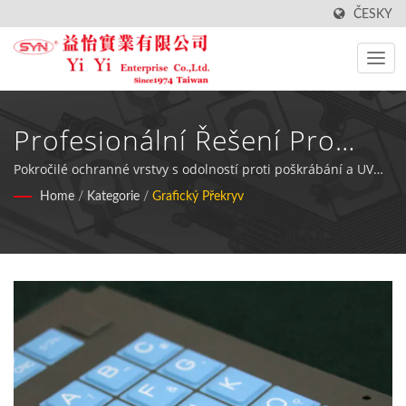
ČESKY
Profesionální Řešení Pro
Výrobu Grafických Overlayů
Pokročilé ochranné vrstvy s odolností proti poškrábání a UV
zářením pro ochranu elektroniky a přizpůsobení vybavení
Home
/
Kategorie
/
Grafický Překryv