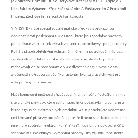
Jak Můžete Chránit Citlivé Dotykové Rozhraní A LCD Displeje V
Lékařském Vybavení Před Poškrábáním A Poškozením Z Prostředí,
Přičemž Zachováte Jasnost A Funkčnost?
YI YI (SYN) vyrábí specializované grafické překryvy s prokázanou
odolností proti poškrábání a UV záření, které jsou speciálně navrženy
pro aplikace v oblasti lékařských zařízení. Naše překryvy splňující normy
RoHS s přizpůsobitelnými ochrannými fóliemi a povrchovými úpravami
zajišťují dlouhodobou odolnost v klinických prostředích, přičemž
zachovávají viditelnost obrazovky a citlivost na dotyk. Naše 52leté
zkušenosti s výrobou zaručují konzistentní kvalitu a spolehlivost pro
vaše potřeby ochrany léka
Naše komplexní možnosti přizpůsobení nám umožňují vytvářet na míru
šité grafické překryvy, které splňují specifické požadavky na ochranu a
branding vašich elektronických produktů. Ať už potřebujete vodotěsné
certifikované překryvy pro náročné prostředí nebo standardní ochranná
řešení pro spotřební elektroniku, YI YI (SYN) kombinuje pokročilé R&D
schopnosti s spolehlivými výrobními procesy, aby zajistila konzistentní