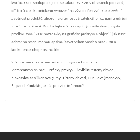
kvalitu. Úzce spolupracujeme se zákazníky B2B v oblastech počítačů,
přístrojů a elektronického vybavení na vývoji překryvů, které zvyšují
životnost produktů, zlepšují viditelnost uživatelského rozhraní a udržují
funkčnost zařízení. Kontaktujte náš prodejní tým ještě dnes, abyste
prodiskutovali vaše požadavky na grafické překryvy a objevili, jak naše
ochranná řešení mohou optimalizovat výkon vašeho produktu a
konkurenceschopnost na trhu.
YI YI vás zve k prozkoumání našich vysoce kvalitních
Membránový spínač
,
Grafický překryv
,
Flexibilní tištěný obvod
,
Klávesnice ze silikonové gumy
,
Tištěný obvod
,
Hliníkové jmenovky
,
EL panel
.
Kontaktujte nás
pro více informací!