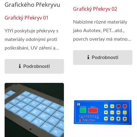
Grafického Překryvu
Grafický Překryv 02
Grafický Překryv 01
Nabízíme různé materiály
jako Autotex, PET…atd.,
YIYI poskytuje překryvy s
povrch overlay má matnou
materiály odolnými proti
a lesklou...
poškrábání, UV záření a
oděru...
Podrobnosti
Podrobnosti