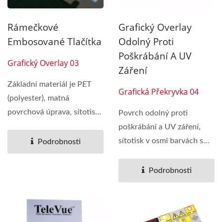
Rámečkové
Grafický Overlay
Embosované Tlačítka
Odolný Proti
Poškrábání A UV
Grafický Overlay 03
Záření
Základní materiál je PET
Grafická Překryvka 04
(polyester), matná
povrchová úprava, sítotisk
Povrch odolný proti
ve dvou barvách,...
poškrábání a UV záření,
sítotisk v osmi barvách s
Podrobnosti
dvoubarevnými...
Podrobnosti