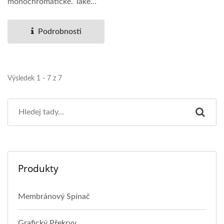
monochromatické. Také
poskytujeme různé...
Podrobnosti
Výsledek 1 - 7 z 7
Produkty
Membránový Spínač
Grafický Překryv