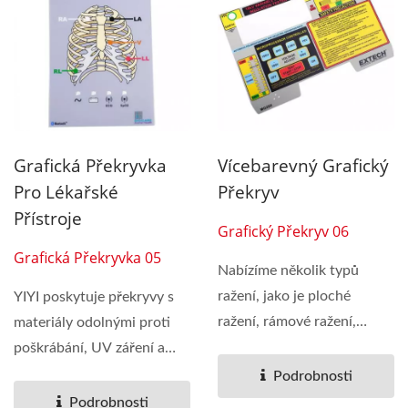
Grafická Překryvka
Vícebarevný Grafický
Pro Lékařské
Překryv
Přístroje
Grafický Překryv 06
Grafická Překryvka 05
Nabízíme několik typů
ražení, jako je ploché
YIYI poskytuje překryvy s
ražení, rámové ražení,
materiály odolnými proti
kulaté ražení....
poškrábání, UV záření a
oděru...
Podrobnosti
Podrobnosti