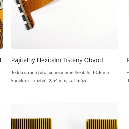
d
Pájitelný Flexibilní Tištěný Obvod
Jedna strana této jednosměrné flexibilní PCB má
F
konektor s roztečí 2,54 mm, což může...
d