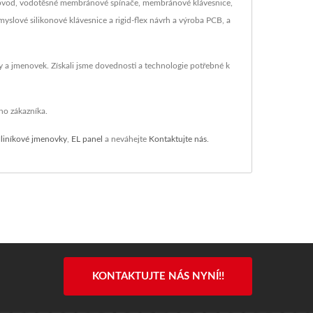
ný obvod, vodotěsné membránové spínače, membránové klávesnice,
slové silikonové klávesnice a rigid-flex návrh a výroba PCB, a
my a jmenovek. Získali jsme dovednosti a technologie potřebné k
ého zákazníka.
liníkové jmenovky
,
EL panel
a neváhejte
Kontaktujte nás
.
KONTAKTUJTE NÁS NYNÍ!!