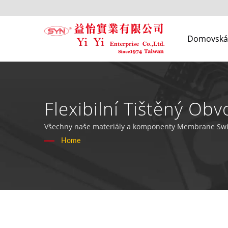
Domovská 
Flexibilní Tištěný Ob
Vodotěsných Klávesnic 
Všechny naše materiály a komponenty Membrane Swit
Home