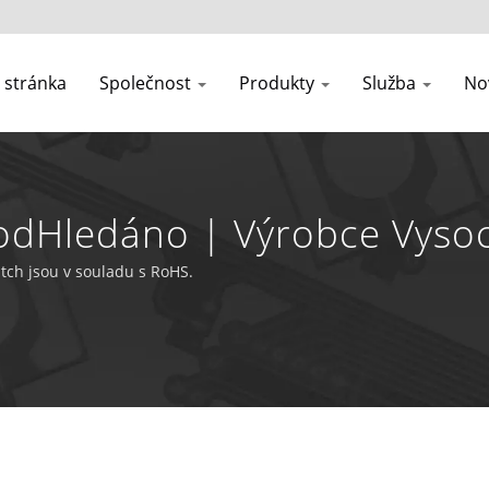
stránka
Společnost
Produkty
Služba
No
vodHledáno | Výrobce Vysoc
- YiYi Enterprise Co., Ltd
ch jsou v souladu s RoHS.