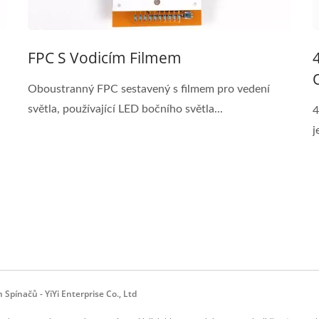
FPC S Vodicím Filmem
Oboustranný FPC sestavený s filmem pro vedení
světla, používající LED bočního světla...
4
j
Spínačů - YiYi Enterprise Co., Ltd