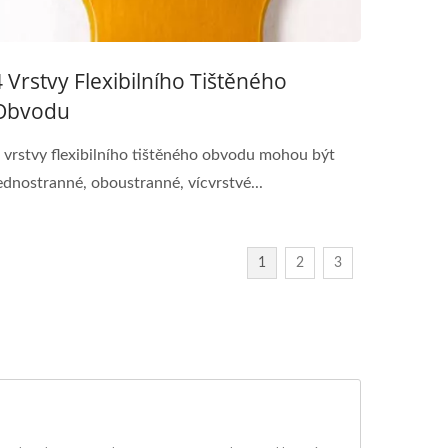
4 Vrstvy Flexibilního Tištěného
Obvodu
 vrstvy flexibilního tištěného obvodu mohou být
ednostranné, oboustranné, vícvrstvé...
1
2
3