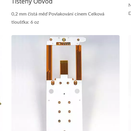
Tištěný Obvod
N
D
0,2 mm čistá měď Povlakování cínem Celková
tloušťka: 6 oz