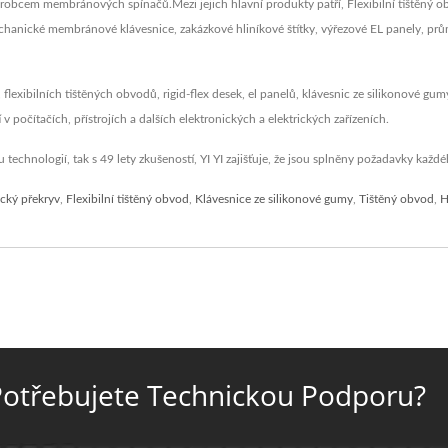
e výrobcem membránových spínačů.Mezi jejich hlavní produkty patří, Flexibilní tiště
chanické membránové klávesnice, zakázkové hliníkové štítky, výřezové EL panely, průmy
exibilních tištěných obvodů, rigid-flex desek, el panelů, klávesnic ze silikonové gu
 počítačích, přístrojích a dalších elektronických a elektrických zařízeních.
echnologií, tak s 49 lety zkušeností, YI YI zajišťuje, že jsou splněny požadavky každ
ický překryv
,
Flexibilní tištěný obvod
,
Klávesnice ze silikonové gumy
,
Tištěný obvod
,
H
otřebujete Technickou Podporu?