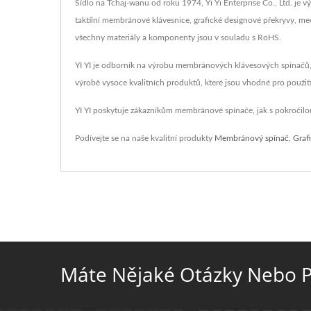
Sídlo na Tchaj-wanu od roku 1974, Yi Yi Enterprise Co., Ltd. j
taktilní membránové klávesnice, grafické designové překryvy, me
všechny materiály a komponenty jsou v souladu s RoHS.
YI YI je odborník na výrobu membránových klávesových spínačů, fl
výrobě vysoce kvalitních produktů, které jsou vhodné pro použití v
YI YI poskytuje zákazníkům membránové spínače, jak s pokročilou t
Podívejte se na naše kvalitní produkty
Membránový spínač
,
Graf
Máte Nějaké Otázky Nebo P