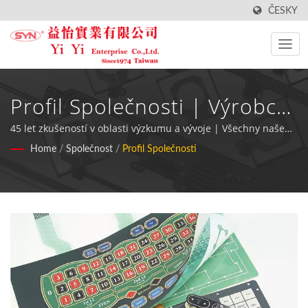
ČESKY
Profil Společnosti | Výrobce
Klávesnic Odolných Proti
45 let zkušeností v oblasti výzkumu a vývoje | Všechny naše
materiály a komponenty membránového spínače jsou v
Home
/
Společnost
/
Profil Společnosti
Vodě Nejvyšší Kvality - YiYi
souladu s RoHS.
Enterprise Co., Ltd