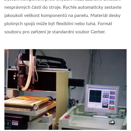
nesprávných částí do stroje. Rychle automaticky sestavte
jakoukoli velikost komponentů na panelu. Materiál desky
plošných spojů může být flexibilní nebo tuhá. Formát
souboru pro zařízení je standardní soubor Gerber.