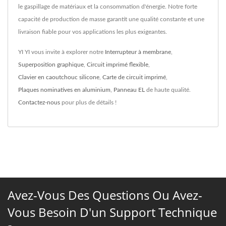
le gaspillage de matériaux et la consommation d'énergie. Notre forte
capacité de production de masse garantit une qualité constante et une
livraison fiable pour vos applications les plus exigeantes.
YI YI vous invite à explorer notre
Interrupteur à membrane
,
Superposition graphique
,
Circuit imprimé flexible
,
Clavier en caoutchouc silicone
,
Carte de circuit imprimé
,
Plaques nominatives en aluminium
,
Panneau EL
de haute qualité.
Contactez-nous
pour plus de détails !
Avez-Vous Des Questions Ou Avez-
Vous Besoin D'un Support Technique