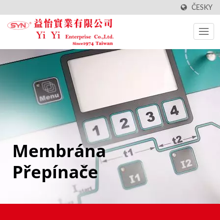
ČESKY
Membrána
Přepínače